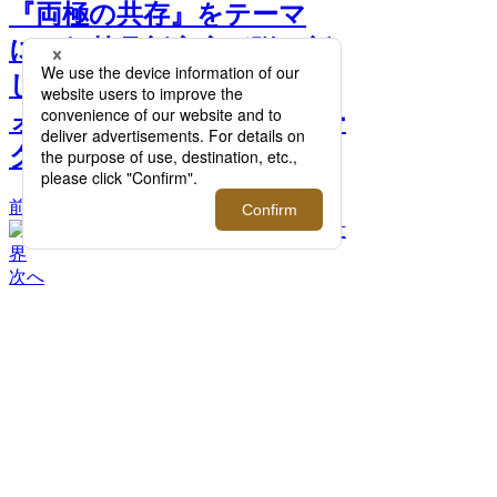
『両極の共存』をテーマ
に、伊勢丹新宿店が贈る新
しい「時計」体験を。｜ウ
ォッチコレクターズ ウィー
ク 2026 >>
前へ
次へ
独立時計師とスモールメゾンの奥深い世界