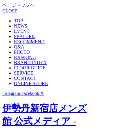
ページトップへ
CLOSE
TOP
NEWS
EVENT
FEATURE
RECOMMEND
Q&A
PHOTO
RANKING
BRAND INDEX
FLOOR GUIDE
SERVICE
CONTACT
ONLINE STORE
instagram
Facebook
X
伊勢丹新宿店メンズ
館 公式メディア -