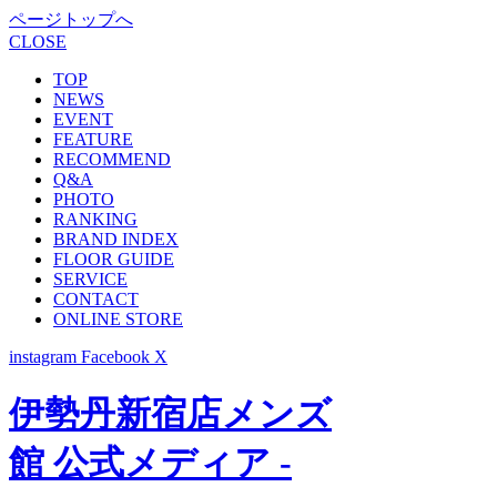
ページトップへ
CLOSE
TOP
NEWS
EVENT
FEATURE
RECOMMEND
Q&A
PHOTO
RANKING
BRAND INDEX
FLOOR GUIDE
SERVICE
CONTACT
ONLINE STORE
instagram
Facebook
X
伊勢丹新宿店メンズ
館 公式メディア -