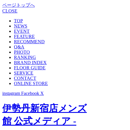
ページトップへ
CLOSE
TOP
NEWS
EVENT
FEATURE
RECOMMEND
Q&A
PHOTO
RANKING
BRAND INDEX
FLOOR GUIDE
SERVICE
CONTACT
ONLINE STORE
instagram
Facebook
X
伊勢丹新宿店メンズ
館 公式メディア -