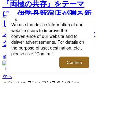
『両極の共存』をテーマ
に、伊勢丹新宿店が贈る新
しい「時計」体験を。｜ウ
ォッチコレクターズ ウィー
ク 2026 >>
前へ
次へ
＜ヴァシュロン・コンスタンタン＞
「EXPLORE」展