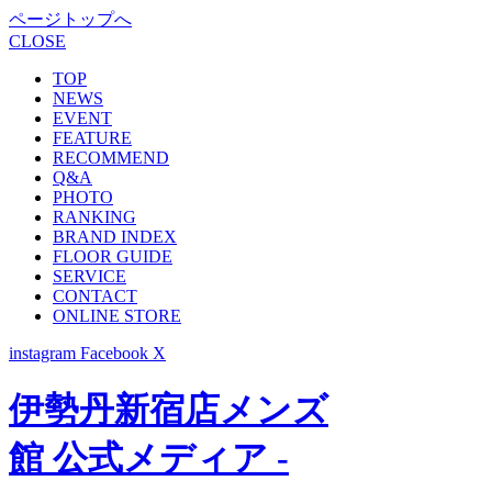
ページトップへ
CLOSE
TOP
NEWS
EVENT
FEATURE
RECOMMEND
Q&A
PHOTO
RANKING
BRAND INDEX
FLOOR GUIDE
SERVICE
CONTACT
ONLINE STORE
instagram
Facebook
X
伊勢丹新宿店メンズ
館 公式メディア -