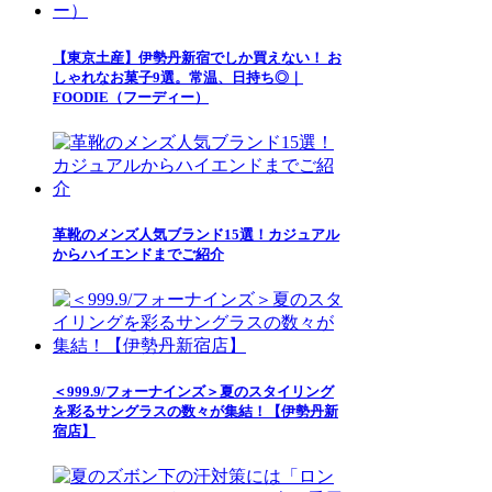
【東京土産】伊勢丹新宿でしか買えない！ お
しゃれなお菓子9選。常温、日持ち◎｜
FOODIE（フーディー）
革靴のメンズ人気ブランド15選！カジュアル
からハイエンドまでご紹介
＜999.9/フォーナインズ＞夏のスタイリング
を彩るサングラスの数々が集結！【伊勢丹新
宿店】