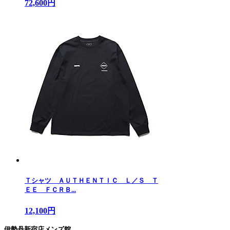
72,600円
Ｔシャツ ＡＵＴＨＥＮＴＩＣ Ｌ／Ｓ Ｔ
ＥＥ ＦＣＲＢ...
12,100円
伊勢丹新宿店メンズ館