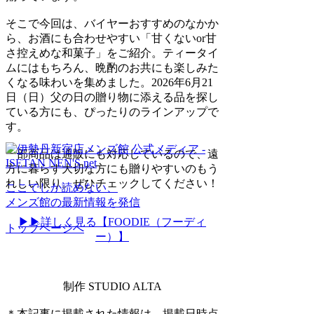
そこで今回は、バイヤーおすすめのなかか
ら、お酒にも合わせやすい「甘くないor甘
さ控えめな和菓子」をご紹介。ティータイ
ムにはもちろん、晩酌のお共にも楽しみた
くなる味わいを集めました。2026年6月21
日（日）父の日の贈り物に添える品を探し
ている方にも、ぴったりのラインアップで
す。
一部商品は通販にも対応しているので、遠
方に暮らす大切な方にも贈りやすいのもう
れしい限り。ぜひチェックしてください！
ここでしか読めない、
メンズ館の最新情報を発信
▶▶詳しく見る【FOODIE（フーディ
トップページへ
ー）】
制作 STUDIO ALTA
＊本記事に掲載された情報は、掲載日時点