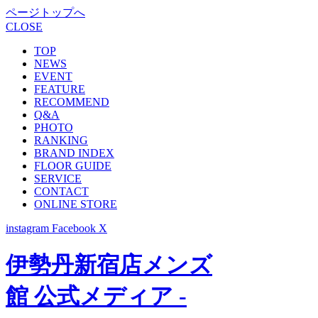
ページトップへ
CLOSE
TOP
NEWS
EVENT
FEATURE
RECOMMEND
Q&A
PHOTO
RANKING
BRAND INDEX
FLOOR GUIDE
SERVICE
CONTACT
ONLINE STORE
instagram
Facebook
X
伊勢丹新宿店メンズ
館 公式メディア -