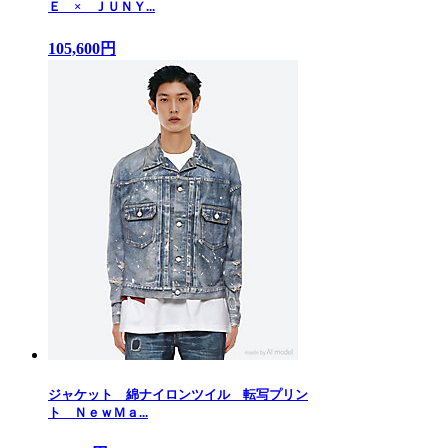
Ｅ × ＪＵＮＹ...
105,600円
ジャケット 綿ナイロンツイル 転写プリン
ト ＮｅｗＭａ...