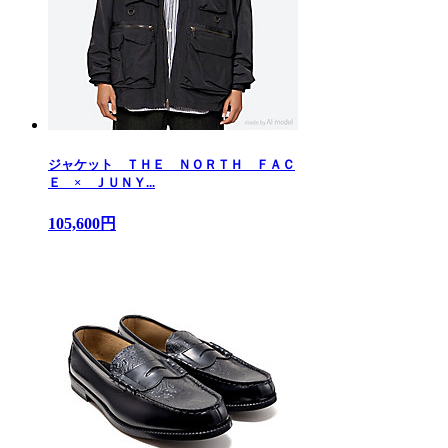
ジャケット ＴＨＥ ＮＯＲＴＨ ＦＡＣ
Ｅ × ＪＵＮＹ...
105,600円