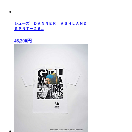
シューズ ＤＡＮＮＥＲ ＡＳＨＬＡＮＤ
ＳＰＮＴー２６...
46,200円