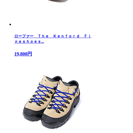
ローファー Ｔｈｅ Ｋｅｎｆｏｒｄ Ｆｉ
ｎｅｓｈｏｅｓ...
19,800円