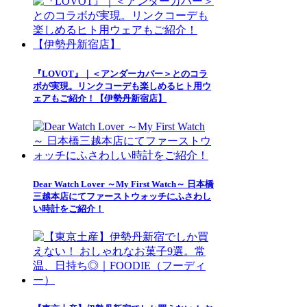
『LOVOT』｜＜アンダーカバー＞とのコラ
ボが実現。リンクコーデも楽しめるヒト用ウ
ェアもご紹介！【伊勢丹新宿店】
Dear Watch Lover ～My First Watch～ 日本橋
三越本店にてファーストウォッチにふさわし
い時計をご紹介！