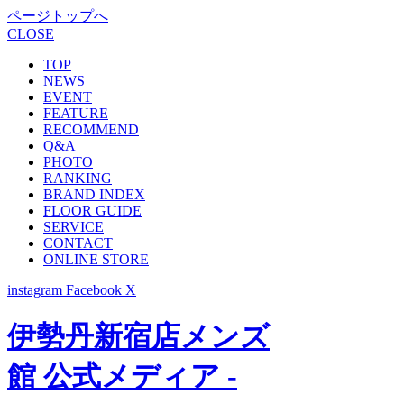
ページトップへ
CLOSE
TOP
NEWS
EVENT
FEATURE
RECOMMEND
Q&A
PHOTO
RANKING
BRAND INDEX
FLOOR GUIDE
SERVICE
CONTACT
ONLINE STORE
instagram
Facebook
X
伊勢丹新宿店メンズ
館 公式メディア -