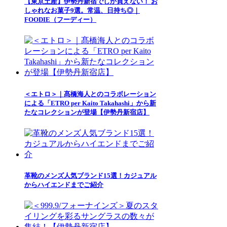
【東京土産】伊勢丹新宿でしか買えない！ お
しゃれなお菓子9選。常温、日持ち◎｜
FOODIE（フーディー）
＜エトロ＞｜髙橋海人とのコラボレーション
による「ETRO per Kaito Takahashi」から新
たなコレクションが登場【伊勢丹新宿店】
革靴のメンズ人気ブランド15選！カジュアル
からハイエンドまでご紹介