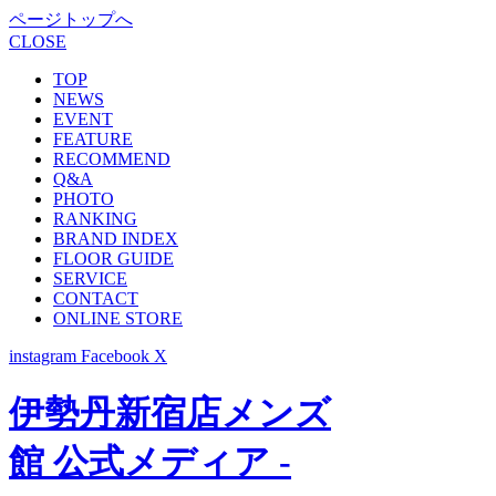
ページトップへ
CLOSE
TOP
NEWS
EVENT
FEATURE
RECOMMEND
Q&A
PHOTO
RANKING
BRAND INDEX
FLOOR GUIDE
SERVICE
CONTACT
ONLINE STORE
instagram
Facebook
X
伊勢丹新宿店メンズ
館 公式メディア -