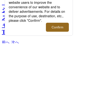
【特集】日常着の新定番T
シャツ9選！イセタンメン
ズが本気で選ぶエッセンシ
ャルウエアをご紹介｜THE
T-SHIRT 2025 >>
前へ
次へ
＜ゼロサンキュウ ランドリー＞ スタンダ
ード Tシャツ 14,300円