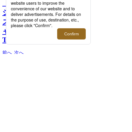
【特集】日常着の新定番T
シャツ9選！イセタンメン
ズが本気で選ぶエッセンシ
ャルウエアをご紹介｜THE
T-SHIRT 2025 >>
前へ
次へ
＜モクティ＞ クルーネックポケットTシャ
ツ 10,450円