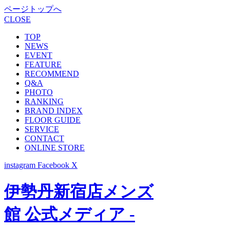
ページトップへ
CLOSE
TOP
NEWS
EVENT
FEATURE
RECOMMEND
Q&A
PHOTO
RANKING
BRAND INDEX
FLOOR GUIDE
SERVICE
CONTACT
ONLINE STORE
instagram
Facebook
X
伊勢丹新宿店メンズ
館 公式メディア -