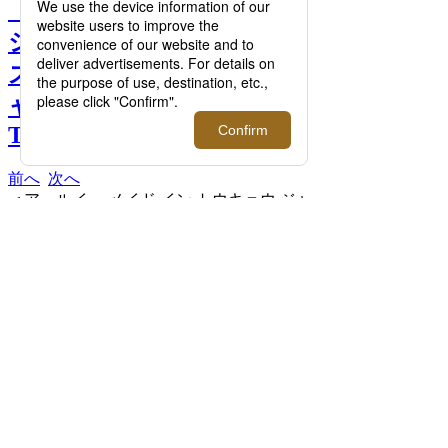
【特集】日常着の新定番T
シャツ9選！イセタンメン
ズが本気で選ぶエッセンシ
ャルウエアをご紹介｜THE
T-SHIRT 2025 >>
前へ
次へ
＜アールイー メイド イン トウキョウ ジャ
パン＞ ドレスTシャツ 半袖クルーネック
9,350円