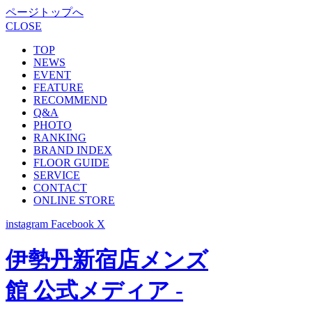
ページトップへ
CLOSE
TOP
NEWS
EVENT
FEATURE
RECOMMEND
Q&A
PHOTO
RANKING
BRAND INDEX
FLOOR GUIDE
SERVICE
CONTACT
ONLINE STORE
instagram
Facebook
X
伊勢丹新宿店メンズ
館 公式メディア -