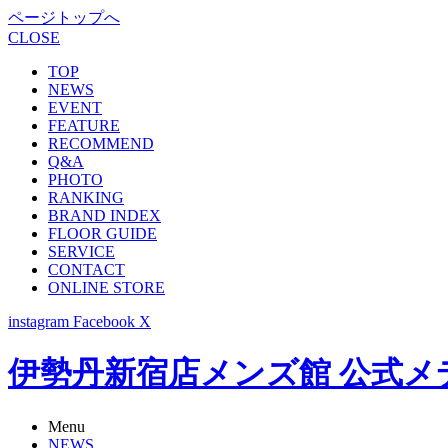
ページトップへ
CLOSE
TOP
NEWS
EVENT
FEATURE
RECOMMEND
Q&A
PHOTO
RANKING
BRAND INDEX
FLOOR GUIDE
SERVICE
CONTACT
ONLINE STORE
instagram
Facebook
X
伊勢丹新宿店メンズ館 公式メディア -
Menu
NEWS