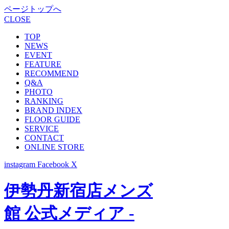
ページトップへ
CLOSE
TOP
NEWS
EVENT
FEATURE
RECOMMEND
Q&A
PHOTO
RANKING
BRAND INDEX
FLOOR GUIDE
SERVICE
CONTACT
ONLINE STORE
instagram
Facebook
X
伊勢丹新宿店メンズ
館 公式メディア -