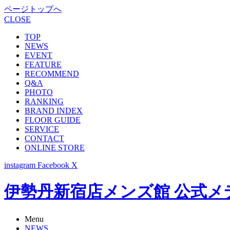
ページトップへ
CLOSE
TOP
NEWS
EVENT
FEATURE
RECOMMEND
Q&A
PHOTO
RANKING
BRAND INDEX
FLOOR GUIDE
SERVICE
CONTACT
ONLINE STORE
instagram
Facebook
X
伊勢丹新宿店メンズ館 公式メディア -
Menu
NEWS