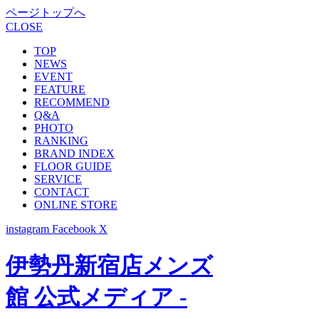
ページトップへ
CLOSE
TOP
NEWS
EVENT
FEATURE
RECOMMEND
Q&A
PHOTO
RANKING
BRAND INDEX
FLOOR GUIDE
SERVICE
CONTACT
ONLINE STORE
instagram
Facebook
X
伊勢丹新宿店メンズ
館 公式メディア -