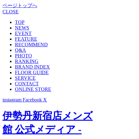
ページトップへ
CLOSE
TOP
NEWS
EVENT
FEATURE
RECOMMEND
Q&A
PHOTO
RANKING
BRAND INDEX
FLOOR GUIDE
SERVICE
CONTACT
ONLINE STORE
instagram
Facebook
X
伊勢丹新宿店メンズ
館 公式メディア -