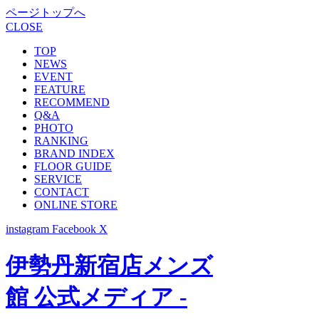
ページトップへ
CLOSE
TOP
NEWS
EVENT
FEATURE
RECOMMEND
Q&A
PHOTO
RANKING
BRAND INDEX
FLOOR GUIDE
SERVICE
CONTACT
ONLINE STORE
instagram
Facebook
X
伊勢丹新宿店メンズ
館 公式メディア -