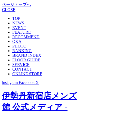
ページトップへ
CLOSE
TOP
NEWS
EVENT
FEATURE
RECOMMEND
Q&A
PHOTO
RANKING
BRAND INDEX
FLOOR GUIDE
SERVICE
CONTACT
ONLINE STORE
instagram
Facebook
X
伊勢丹新宿店メンズ
館 公式メディア -