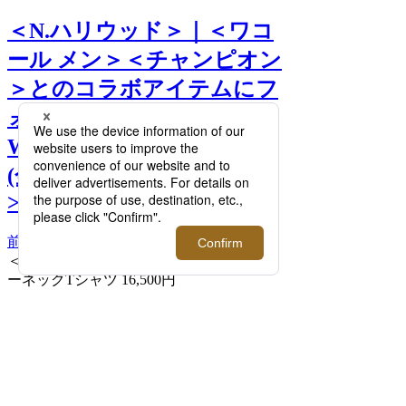
＜N.ハリウッド＞｜＜ワコ
ール メン＞＜チャンピオン
＞とのコラボアイテムにフ
ォーカス！「NEW
WEAVE」新作も4月21日
(金)発売。【4/20(木)更新】
>>
前へ
次へ
＜N.ハリウッド＞×＜チャンピオン＞クル
ーネックTシャツ 16,500円