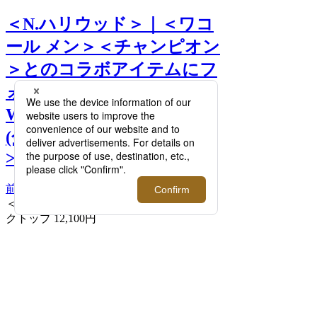
＜N.ハリウッド＞｜＜ワコ
ール メン＞＜チャンピオン
＞とのコラボアイテムにフ
ォーカス！「NEW
WEAVE」新作も4月21日
(金)発売。【4/20(木)更新】
>>
前へ
次へ
＜N.ハリウッド＞×＜チャンピオン＞タン
クトップ 12,100円