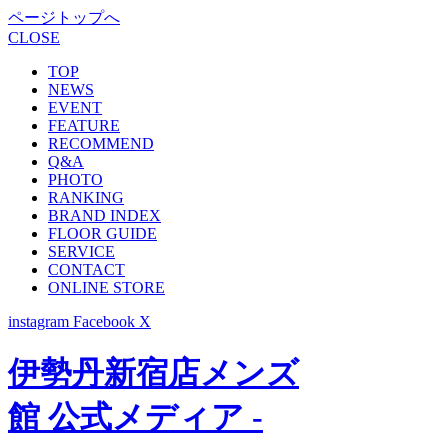
ページトップへ
CLOSE
TOP
NEWS
EVENT
FEATURE
RECOMMEND
Q&A
PHOTO
RANKING
BRAND INDEX
FLOOR GUIDE
SERVICE
CONTACT
ONLINE STORE
instagram
Facebook
X
伊勢丹新宿店メンズ
館 公式メディア -