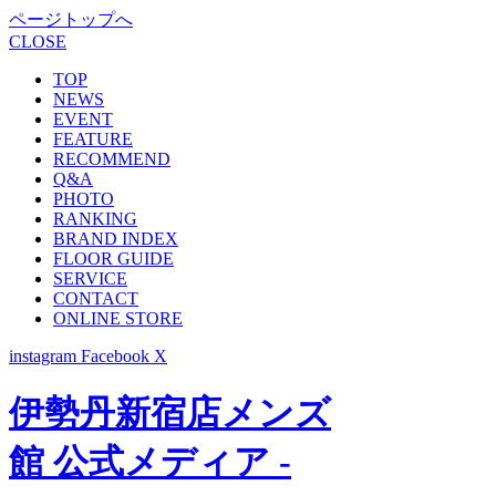
ページトップへ
CLOSE
TOP
NEWS
EVENT
FEATURE
RECOMMEND
Q&A
PHOTO
RANKING
BRAND INDEX
FLOOR GUIDE
SERVICE
CONTACT
ONLINE STORE
instagram
Facebook
X
伊勢丹新宿店メンズ
館 公式メディア -