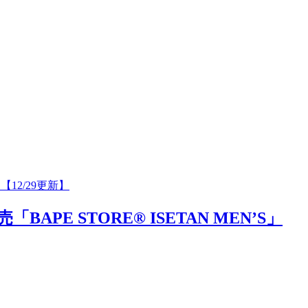
【12/29更新】
 STORE®︎ ISETAN MEN’S」