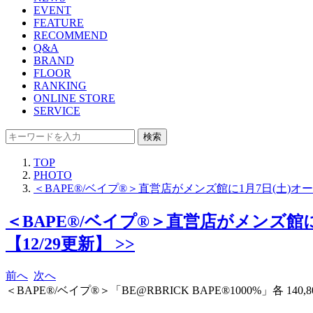
EVENT
FEATURE
RECOMMEND
Q&A
BRAND
FLOOR
RANKING
ONLINE STORE
SERVICE
検索
TOP
PHOTO
＜BAPE®/ベイプ®＞直営店がメンズ館に1月7日(土)オープン
＜BAPE®/ベイプ®＞直営店がメンズ館に1月
【12/29更新】 >>
前へ
次へ
＜BAPE®/ベイプ®＞「BE@RBRICK BAPE®︎1000%」各