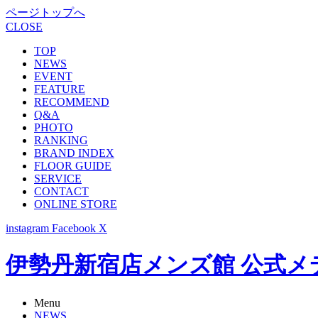
ページトップへ
CLOSE
TOP
NEWS
EVENT
FEATURE
RECOMMEND
Q&A
PHOTO
RANKING
BRAND INDEX
FLOOR GUIDE
SERVICE
CONTACT
ONLINE STORE
instagram
Facebook
X
伊勢丹新宿店メンズ館 公式メディア -
Menu
NEWS