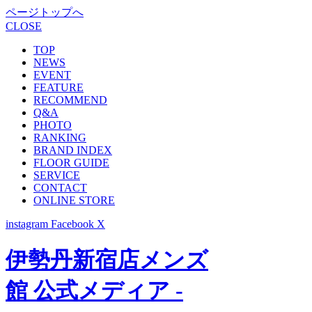
ページトップへ
CLOSE
TOP
NEWS
EVENT
FEATURE
RECOMMEND
Q&A
PHOTO
RANKING
BRAND INDEX
FLOOR GUIDE
SERVICE
CONTACT
ONLINE STORE
instagram
Facebook
X
伊勢丹新宿店メンズ
館 公式メディア -