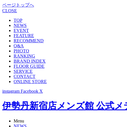
ページトップへ
CLOSE
TOP
NEWS
EVENT
FEATURE
RECOMMEND
Q&A
PHOTO
RANKING
BRAND INDEX
FLOOR GUIDE
SERVICE
CONTACT
ONLINE STORE
instagram
Facebook
X
伊勢丹新宿店メンズ館 公式メディア -
Menu
NEWS