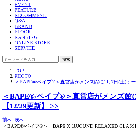
EVENT
FEATURE
RECOMMEND
Q&A
BRAND
FLOOR
RANKING
ONLINE STORE
SERVICE
検索
TOP
PHOTO
＜BAPE®/ベイプ®＞直営店がメンズ館に1月7日(土)オープン
＜BAPE®/ベイプ®＞直営店がメンズ館に1月
【12/29更新】 >>
前へ
次へ
＜BAPE®/ベイプ®＞「BAPE X JJJJOUND RELAXED CLASSI