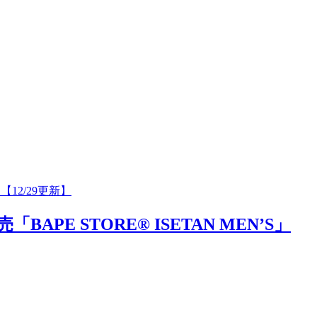
【12/29更新】
 STORE®︎ ISETAN MEN’S」