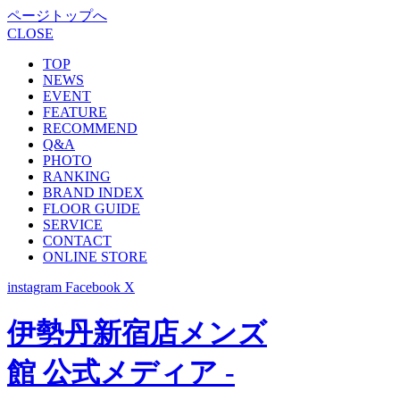
ページトップへ
CLOSE
TOP
NEWS
EVENT
FEATURE
RECOMMEND
Q&A
PHOTO
RANKING
BRAND INDEX
FLOOR GUIDE
SERVICE
CONTACT
ONLINE STORE
instagram
Facebook
X
伊勢丹新宿店メンズ
館 公式メディア -