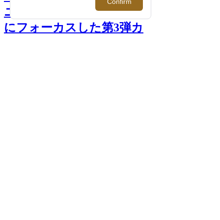
ニー＞より「オズワルド」
にフォーカスした第3弾カ
プセルコレクションが登
場！ >>
次へ
＜Givenchy/ジバンシィ＞×＜Disney/ディズ
ニー＞ニット 205,700円
PHOTO >