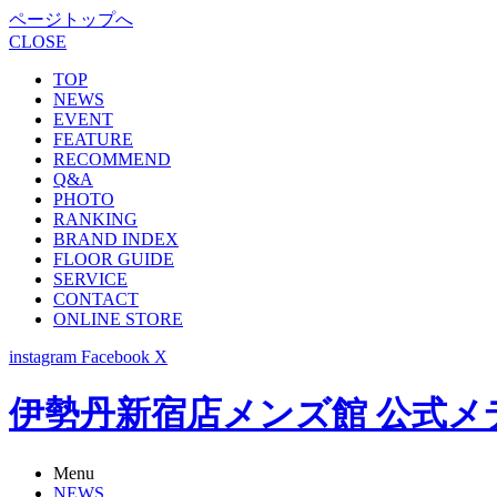
ページトップへ
CLOSE
TOP
NEWS
EVENT
FEATURE
RECOMMEND
Q&A
PHOTO
RANKING
BRAND INDEX
FLOOR GUIDE
SERVICE
CONTACT
ONLINE STORE
instagram
Facebook
X
伊勢丹新宿店メンズ館 公式メディア -
Menu
NEWS