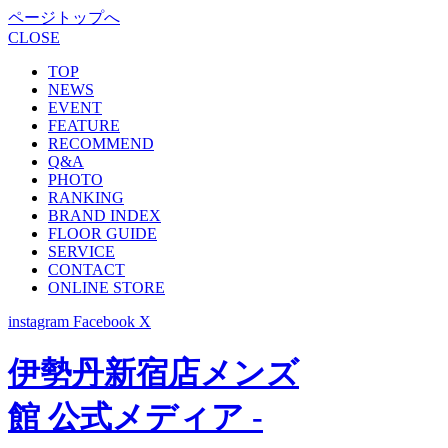
ページトップへ
CLOSE
TOP
NEWS
EVENT
FEATURE
RECOMMEND
Q&A
PHOTO
RANKING
BRAND INDEX
FLOOR GUIDE
SERVICE
CONTACT
ONLINE STORE
instagram
Facebook
X
伊勢丹新宿店メンズ
館 公式メディア -