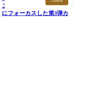
ニー＞より「オズワルド」
にフォーカスした第3弾カ
プセルコレクションが登
場！ >>
前へ
次へ
＜Givenchy/ジバンシィ＞×＜Disney/ディズ
ニー＞Tシャツ 119,900円
PHOTO >