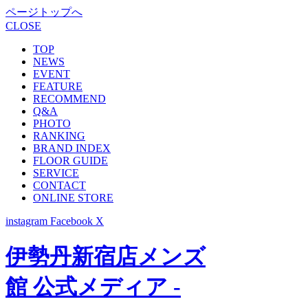
ページトップへ
CLOSE
TOP
NEWS
EVENT
FEATURE
RECOMMEND
Q&A
PHOTO
RANKING
BRAND INDEX
FLOOR GUIDE
SERVICE
CONTACT
ONLINE STORE
instagram
Facebook
X
伊勢丹新宿店メンズ
館 公式メディア -