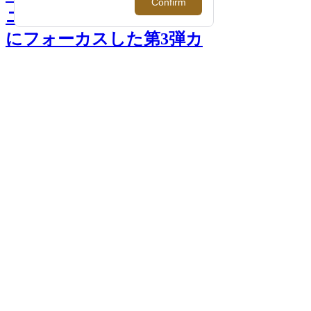
ニー＞より「オズワルド」
にフォーカスした第3弾カ
プセルコレクションが登
場！ >>
前へ
次へ
＜Givenchy/ジバンシィ＞×＜Disney/ディズ
ニー＞パーカ 159,500円
PHOTO >