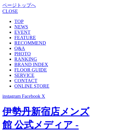
ページトップへ
CLOSE
TOP
NEWS
EVENT
FEATURE
RECOMMEND
Q&A
PHOTO
RANKING
BRAND INDEX
FLOOR GUIDE
SERVICE
CONTACT
ONLINE STORE
instagram
Facebook
X
伊勢丹新宿店メンズ
館 公式メディア -