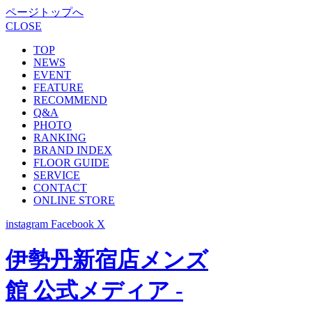
ページトップへ
CLOSE
TOP
NEWS
EVENT
FEATURE
RECOMMEND
Q&A
PHOTO
RANKING
BRAND INDEX
FLOOR GUIDE
SERVICE
CONTACT
ONLINE STORE
instagram
Facebook
X
伊勢丹新宿店メンズ
館 公式メディア -