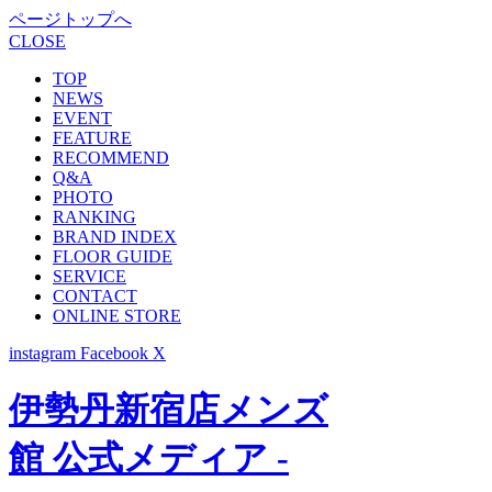
ページトップへ
CLOSE
TOP
NEWS
EVENT
FEATURE
RECOMMEND
Q&A
PHOTO
RANKING
BRAND INDEX
FLOOR GUIDE
SERVICE
CONTACT
ONLINE STORE
instagram
Facebook
X
伊勢丹新宿店メンズ
館 公式メディア -