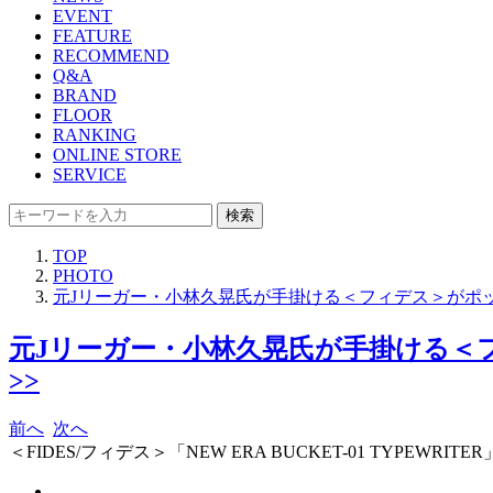
EVENT
FEATURE
RECOMMEND
Q&A
BRAND
FLOOR
RANKING
ONLINE STORE
SERVICE
検索
TOP
PHOTO
元Jリーガー・小林久晃氏が手掛ける＜フィデス＞がポ
元Jリーガー・小林久晃氏が手掛ける＜
>>
前へ
次へ
＜FIDES/フィデス＞「NEW ERA BUCKET-01 TYPEWRITER」