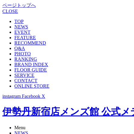
ページトップへ
CLOSE
TOP
NEWS
EVENT
FEATURE
RECOMMEND
Q&A
PHOTO
RANKING
BRAND INDEX
FLOOR GUIDE
SERVICE
CONTACT
ONLINE STORE
instagram
Facebook
X
伊勢丹新宿店メンズ館 公式メディア -
Menu
NEWS