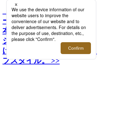
【半期に1度のセール】ワ
ードローブに加えたい！日
本橋三越本店「紳士ファッ
ション大市」でお得にみつ
ける、上質な大人のオン/オ
フスタイル。 >>
前へ
次へ