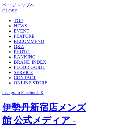
ページトップへ
CLOSE
TOP
NEWS
EVENT
FEATURE
RECOMMEND
Q&A
PHOTO
RANKING
BRAND INDEX
FLOOR GUIDE
SERVICE
CONTACT
ONLINE STORE
instagram
Facebook
X
伊勢丹新宿店メンズ
館 公式メディア -