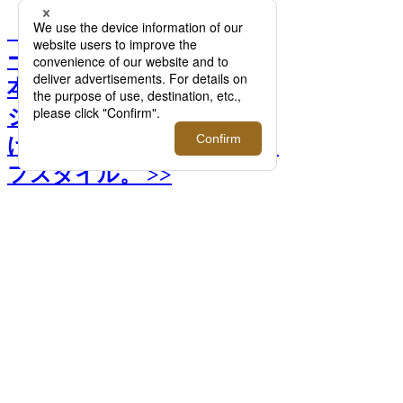
【半期に1度のセール】ワ
ードローブに加えたい！日
本橋三越本店「紳士ファッ
ション大市」でお得にみつ
ける、上質な大人のオン/オ
フスタイル。 >>
前へ
次へ