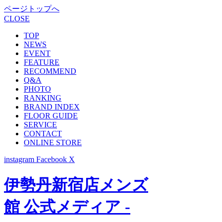
ページトップへ
CLOSE
TOP
NEWS
EVENT
FEATURE
RECOMMEND
Q&A
PHOTO
RANKING
BRAND INDEX
FLOOR GUIDE
SERVICE
CONTACT
ONLINE STORE
instagram
Facebook
X
伊勢丹新宿店メンズ
館 公式メディア -