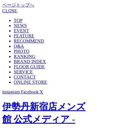
ページトップへ
CLOSE
TOP
NEWS
EVENT
FEATURE
RECOMMEND
Q&A
PHOTO
RANKING
BRAND INDEX
FLOOR GUIDE
SERVICE
CONTACT
ONLINE STORE
instagram
Facebook
X
伊勢丹新宿店メンズ
館 公式メディア -