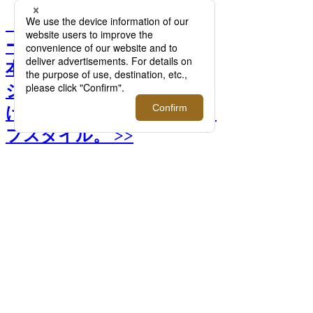
【半期に1度のセール】ワ
ードローブに加えたい！日
本橋三越本店「紳士ファッ
ション大市」でお得にみつ
ける、上質な大人のオン/オ
フスタイル。 >>
次へ