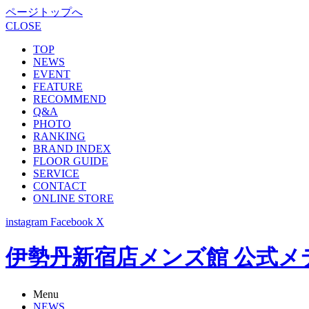
ページトップへ
CLOSE
TOP
NEWS
EVENT
FEATURE
RECOMMEND
Q&A
PHOTO
RANKING
BRAND INDEX
FLOOR GUIDE
SERVICE
CONTACT
ONLINE STORE
instagram
Facebook
X
伊勢丹新宿店メンズ館 公式メディア -
Menu
NEWS