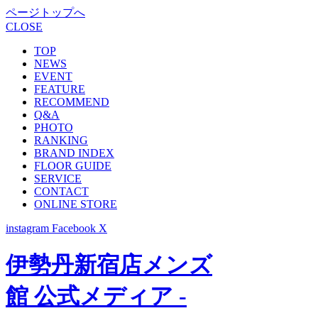
ページトップへ
CLOSE
TOP
NEWS
EVENT
FEATURE
RECOMMEND
Q&A
PHOTO
RANKING
BRAND INDEX
FLOOR GUIDE
SERVICE
CONTACT
ONLINE STORE
instagram
Facebook
X
伊勢丹新宿店メンズ
館 公式メディア -