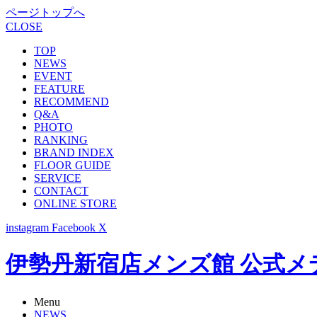
ページトップへ
CLOSE
TOP
NEWS
EVENT
FEATURE
RECOMMEND
Q&A
PHOTO
RANKING
BRAND INDEX
FLOOR GUIDE
SERVICE
CONTACT
ONLINE STORE
instagram
Facebook
X
伊勢丹新宿店メンズ館 公式メディア -
Menu
NEWS