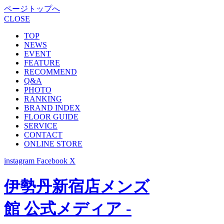
ページトップへ
CLOSE
TOP
NEWS
EVENT
FEATURE
RECOMMEND
Q&A
PHOTO
RANKING
BRAND INDEX
FLOOR GUIDE
SERVICE
CONTACT
ONLINE STORE
instagram
Facebook
X
伊勢丹新宿店メンズ
館 公式メディア -