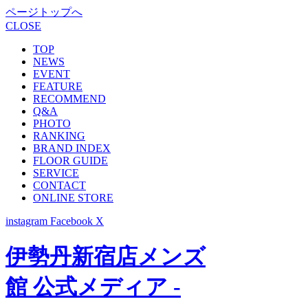
ページトップへ
CLOSE
TOP
NEWS
EVENT
FEATURE
RECOMMEND
Q&A
PHOTO
RANKING
BRAND INDEX
FLOOR GUIDE
SERVICE
CONTACT
ONLINE STORE
instagram
Facebook
X
伊勢丹新宿店メンズ
館 公式メディア -