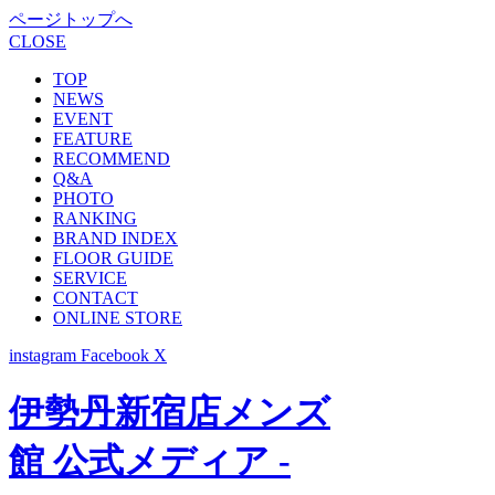
ページトップへ
CLOSE
TOP
NEWS
EVENT
FEATURE
RECOMMEND
Q&A
PHOTO
RANKING
BRAND INDEX
FLOOR GUIDE
SERVICE
CONTACT
ONLINE STORE
instagram
Facebook
X
伊勢丹新宿店メンズ
館 公式メディア -