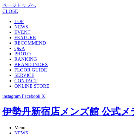
ページトップへ
CLOSE
TOP
NEWS
EVENT
FEATURE
RECOMMEND
Q&A
PHOTO
RANKING
BRAND INDEX
FLOOR GUIDE
SERVICE
CONTACT
ONLINE STORE
instagram
Facebook
X
伊勢丹新宿店メンズ館 公式メディア -
Menu
NEWS