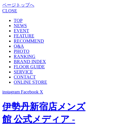
ページトップへ
CLOSE
TOP
NEWS
EVENT
FEATURE
RECOMMEND
Q&A
PHOTO
RANKING
BRAND INDEX
FLOOR GUIDE
SERVICE
CONTACT
ONLINE STORE
instagram
Facebook
X
伊勢丹新宿店メンズ
館 公式メディア -