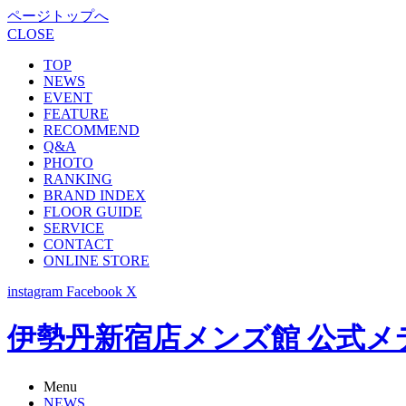
ページトップへ
CLOSE
TOP
NEWS
EVENT
FEATURE
RECOMMEND
Q&A
PHOTO
RANKING
BRAND INDEX
FLOOR GUIDE
SERVICE
CONTACT
ONLINE STORE
instagram
Facebook
X
伊勢丹新宿店メンズ館 公式メディア -
Menu
NEWS