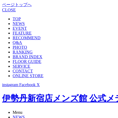
ページトップへ
CLOSE
TOP
NEWS
EVENT
FEATURE
RECOMMEND
Q&A
PHOTO
RANKING
BRAND INDEX
FLOOR GUIDE
SERVICE
CONTACT
ONLINE STORE
instagram
Facebook
X
伊勢丹新宿店メンズ館 公式メディア -
Menu
NEWS