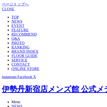
ページトップへ
CLOSE
TOP
NEWS
EVENT
FEATURE
RECOMMEND
Q&A
PHOTO
RANKING
BRAND INDEX
FLOOR GUIDE
SERVICE
CONTACT
ONLINE STORE
instagram
Facebook
X
伊勢丹新宿店メンズ館 公式メディア -
Menu
NEWS