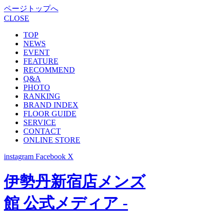
ページトップへ
CLOSE
TOP
NEWS
EVENT
FEATURE
RECOMMEND
Q&A
PHOTO
RANKING
BRAND INDEX
FLOOR GUIDE
SERVICE
CONTACT
ONLINE STORE
instagram
Facebook
X
伊勢丹新宿店メンズ
館 公式メディア -