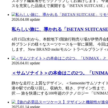
ズネット編集者がピックアップしてお届けします。 今週
スを充実した品揃えで展開する「ISETAN SUITC
2026.04.08 update
私らしい旅に、導かれる「ISETAN SUITC
4月15日(水)から、本館地下1階旅行鞄売り場が伊勢丹会
外ブランドの様々なスーツケースを一挙に展開。 今回
します。 New BRAND moln/モルン トラベルブラ
2026.04.01 update
＜サムソナイト＞の本命はこの2つ。「UNIMAX
静かな走行と上質なデザイン。＜Samsonite/サムソナイト＞
港や駅での取り回し、収納力、軽さ、デザイン性まで、
択 — 旅を快適にする100年超のテクノロジー 「UNI
2025.01.14 update