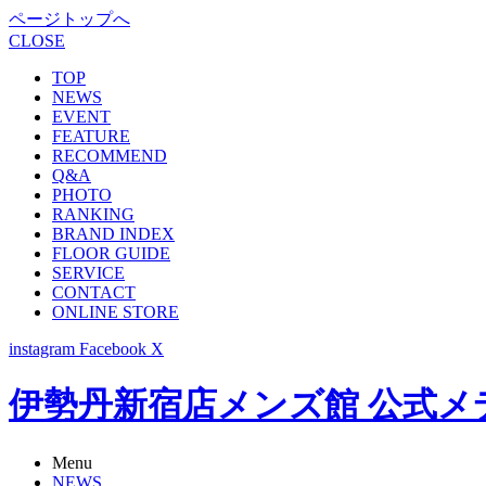
ページトップへ
CLOSE
TOP
NEWS
EVENT
FEATURE
RECOMMEND
Q&A
PHOTO
RANKING
BRAND INDEX
FLOOR GUIDE
SERVICE
CONTACT
ONLINE STORE
instagram
Facebook
X
伊勢丹新宿店メンズ館 公式メディア -
Menu
NEWS