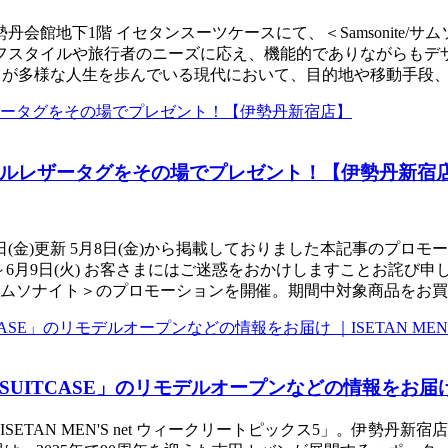
 伊勢丹会館地下1階 イセタンスーツケースにて、＜Samsonit
スタイルや旅行者のニーズに応え、機能的でありながらもデザイン
ひとりが多様な人生を歩んでいる現代において、目的地や移動手段
ルレザータグをその場でプレゼント！【伊勢丹新宿
日(金)更新 5月8日(金)から掲載しておりました本記事のプ
日(水)～6月9日(火) お客さまにはご迷惑をおかけしますことお詫び申
＜サムソナイト＞のプロモーションを開催。期間中対象商品をお
UITCASE」のリモデルオープンなどの情報をお届け ｜IS
ETAN MEN'S net ウィークリートピックス5」。伊勢