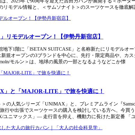
は、2025年で90周年を迎えた吉田カバンが展開する＜ポー
ASE」のリモデル情報と、＜サムソナイト＞のスーツケースを徹
ASE」リモデルオープン！【伊勢丹新宿店】
館地下1階に「ISETAN SUITCASE」と名称新たにリモデ
は新規オープンの3ブランドを中心に、先行・限定商品や、カス
ンド＜moln/モルン＞は、地球の風景の一部となるようなどこか懐
」と「MAJOR-LITE」で旅を快適に！
の人気シリーズ「UNIMAX」と、プレミアムライン『Samsonite 
旅行や出張でスーツケースの購入を検討している方へ、今買う
MAX/ユニマックス」— 走行音を抑え、機動力に長けた新定番 「