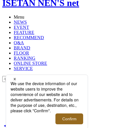
ISETAN NEN'S net
Menu
NEWS
EVENT
FEATURE
RECOMMEND
Q&A
BRAND
FLOOR
RANKING
ONLINE STORE
SERVICE
検索
TOP
PHOTO
＜dunhill/ダンヒル＞SAMURAI
BLUE COLLECTION 2026【伊勢丹
新宿店】
＜dunhill/ダンヒル＞