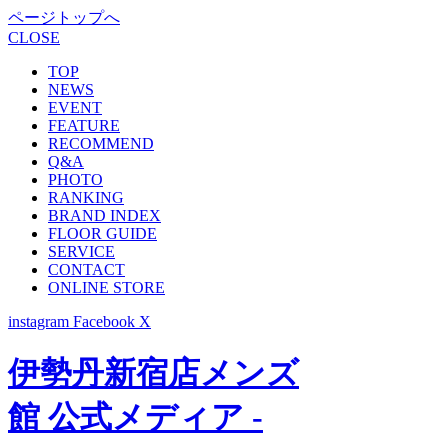
ページトップへ
CLOSE
TOP
NEWS
EVENT
FEATURE
RECOMMEND
Q&A
PHOTO
RANKING
BRAND INDEX
FLOOR GUIDE
SERVICE
CONTACT
ONLINE STORE
instagram
Facebook
X
伊勢丹新宿店メンズ
館 公式メディア -