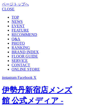
ページトップへ
CLOSE
TOP
NEWS
EVENT
FEATURE
RECOMMEND
Q&A
PHOTO
RANKING
BRAND INDEX
FLOOR GUIDE
SERVICE
CONTACT
ONLINE STORE
instagram
Facebook
X
伊勢丹新宿店メンズ
館 公式メディア -