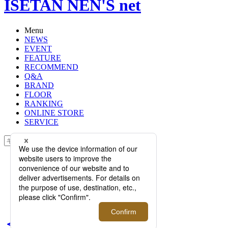
ISETAN NEN'S net
Menu
NEWS
EVENT
FEATURE
RECOMMEND
Q&A
BRAND
FLOOR
RANKING
ONLINE STORE
SERVICE
検索
TOP
PHOTO
＜dunhill/ダンヒル＞SAMURAI
BLUE COLLECTION 2026【伊勢丹
新宿店】
＜dunhill/ダンヒル＞