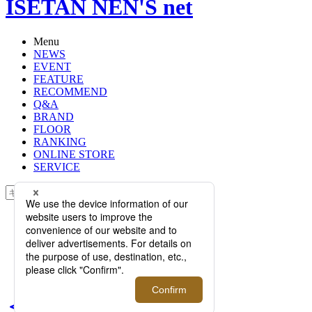
ISETAN NEN'S net
Menu
NEWS
EVENT
FEATURE
RECOMMEND
Q&A
BRAND
FLOOR
RANKING
ONLINE STORE
SERVICE
検索
TOP
PHOTO
＜dunhill/ダンヒル＞SAMURAI
BLUE COLLECTION 2026【伊勢丹
新宿店】
＜dunhill/ダンヒル＞