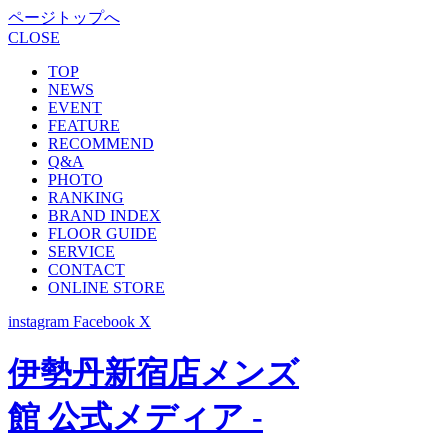
ページトップへ
CLOSE
TOP
NEWS
EVENT
FEATURE
RECOMMEND
Q&A
PHOTO
RANKING
BRAND INDEX
FLOOR GUIDE
SERVICE
CONTACT
ONLINE STORE
instagram
Facebook
X
伊勢丹新宿店メンズ
館 公式メディア -