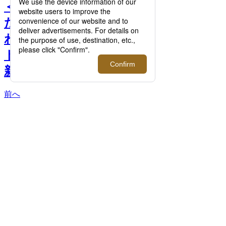
＜チカシ＞初夏に身につけ
たい新作アイテムや組み合
わせを楽しめるペンダント
トップをご紹介！【伊勢丹
新宿店】 >>
前へ
＜チカシ＞左： リング(SV) 右： リング
(K10YG) 下： ブレスレット(K10YG)