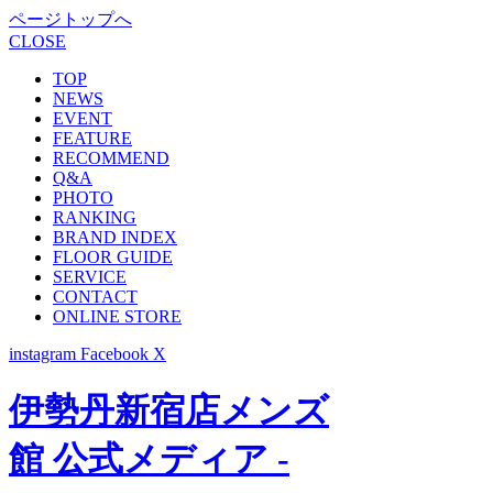
ページトップへ
CLOSE
TOP
NEWS
EVENT
FEATURE
RECOMMEND
Q&A
PHOTO
RANKING
BRAND INDEX
FLOOR GUIDE
SERVICE
CONTACT
ONLINE STORE
instagram
Facebook
X
伊勢丹新宿店メンズ
館 公式メディア -