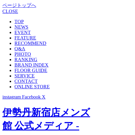
ページトップへ
CLOSE
TOP
NEWS
EVENT
FEATURE
RECOMMEND
Q&A
PHOTO
RANKING
BRAND INDEX
FLOOR GUIDE
SERVICE
CONTACT
ONLINE STORE
instagram
Facebook
X
伊勢丹新宿店メンズ
館 公式メディア -